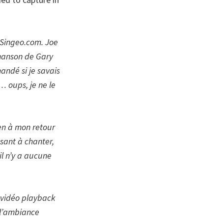
 Singeo.com. Joe
chanson de Gary
andé si je savais
 oups, je ne le
en à mon retour
sant à chanter,
il n’y a aucune
ne vidéo playback
 l’ambiance