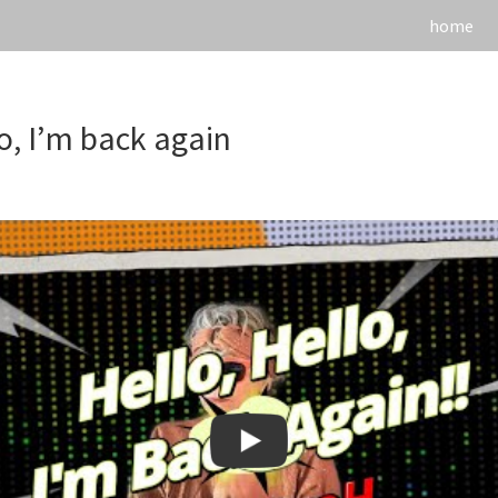
home
lo, I’m back again