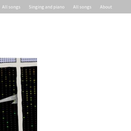
All songs
Singing and piano
All songs
About