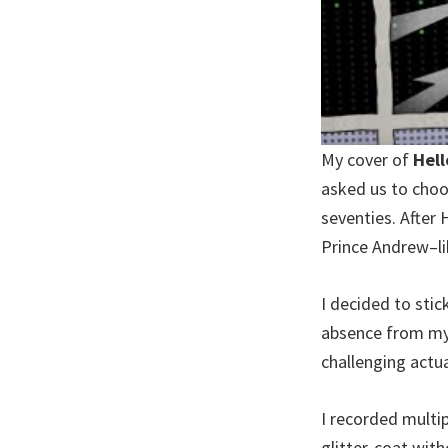
My cover of
Hell
asked us to choos
seventies. After 
Prince Andrew–li
I decided to stic
absence from my o
challenging actua
I recorded multip
glitter-coat wit