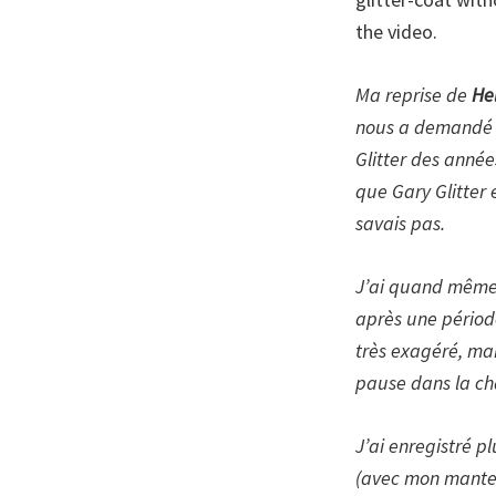
the video.
Ma reprise de
Hel
nous a demandé d
Glitter des anné
que Gary Glitter
savais pas.
J’ai quand même d
après une périod
très exagéré, mai
pause dans la ch
J’ai enregistré pl
(avec mon mantea