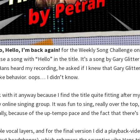
o, Hello, I’m back again!
for the Weekly Song Challenge on
e a song with “Hello” in the title. It’s a song by Gary Glitte
Hans heard my recording, he asked if I knew that Gary Glitter 
ke behavior. oops… I didn’t know.
k with it anyway because I find the title quite fitting after m
nline singing group. It was fun to sing, really over the top,
lly, because of the up-tempo pace and the fact that there’s n
le vocal layers, and for the final version I did a playback-vid
hout headphones), which enhances the seventies vibe Hans tri