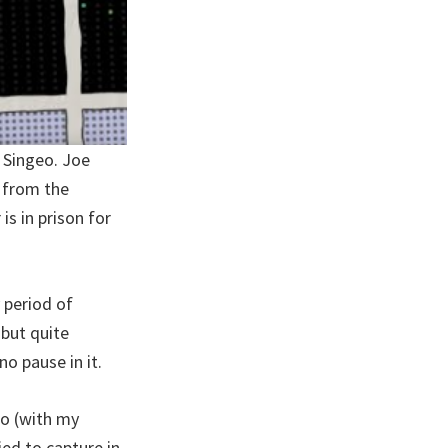
 Singeo. Joe
r from the
is in prison for
y period of
 but quite
o pause in it.
eo (with my
ed to capture in